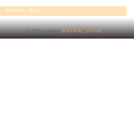
Eventos
Blog
© 2024 Created by
@ k o m b i _ d o n j a