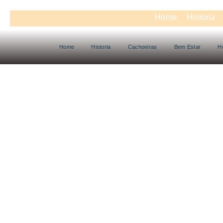
Home
Historia
Home
Historia
Cachoeiras
Bem Estar
H